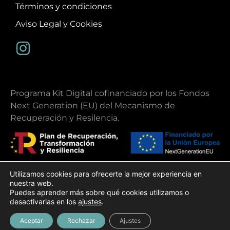
Términos y condiciones
Aviso Legal y Cookies
Programa Kit Digital cofinanciado por los Fondos
Next Generation (EU) del Mecanismo de
Recuperación y Resilencia.
Utilizamos cookies para ofrecerte la mejor experiencia en
nuestra web.
Copyright 2026 | Ibiza Ohlala
Puedes aprender más sobre qué cookies utilizamos o
Diseño web
Gecko Studio
desactivarlas en los
ajustes
.
Aceptar
Rechazar
Ajustes