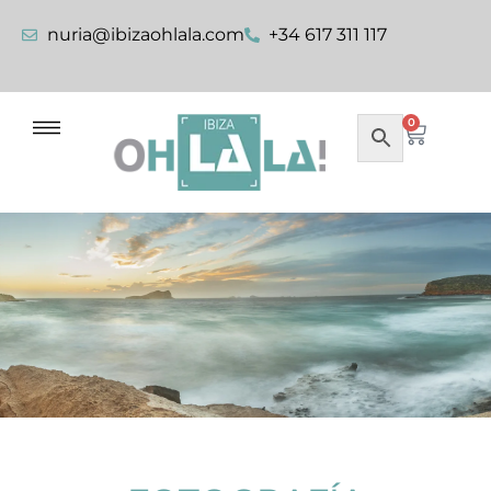
nuria@ibizaohlala.com
+34 617 311 117
0