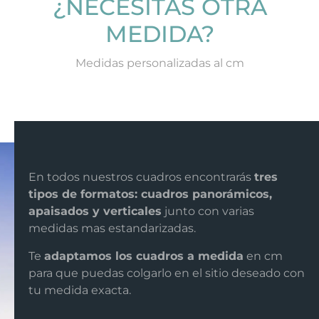
¿NECESITAS OTRA
MEDIDA?
Medidas personalizadas al cm
En todos nuestros cuadros encontrarás
tres
tipos de formatos: cuadros panorámicos,
apaisados y verticales
junto con varias
medidas mas estandarizadas.
Te
adaptamos los cuadros a medida
en cm
para que puedas colgarlo en el sitio deseado con
tu medida exacta.