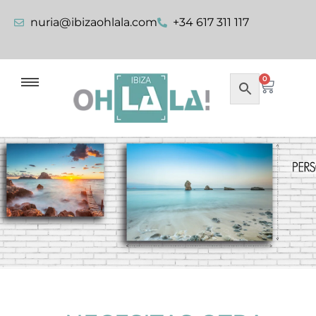
nuria@ibizaohlala.com
+34 617 311 117
0