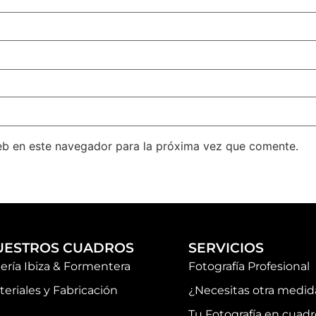
eb en este navegador para la próxima vez que comente.
UESTROS CUADROS
SERVICIOS
lería Ibiza & Formentera
Fotografía Profesional
teriales y Fabricación
¿Necesitas otra medid
Tu Fotografía en cuadr