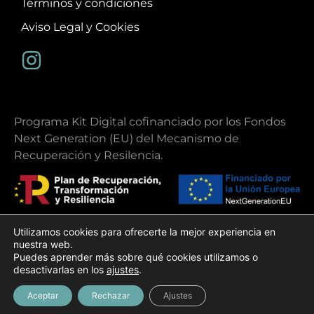
Términos y condiciones
Aviso Legal y Cookies
Programa Kit Digital cofinanciado por los Fondos
Next Generation (EU) del Mecanismo de
Recuperación y Resilencia.
Utilizamos cookies para ofrecerte la mejor experiencia en
nuestra web.
Copyright 2026 | Ibiza Ohlala
Puedes aprender más sobre qué cookies utilizamos o
Diseño web
Gecko Studio
desactivarlas en los
ajustes
.
Aceptar
Rechazar
Ajustes