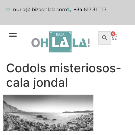
nuria@ibizaohlala.com
+34 617 311 117
0
Codols misteriosos-
cala jondal