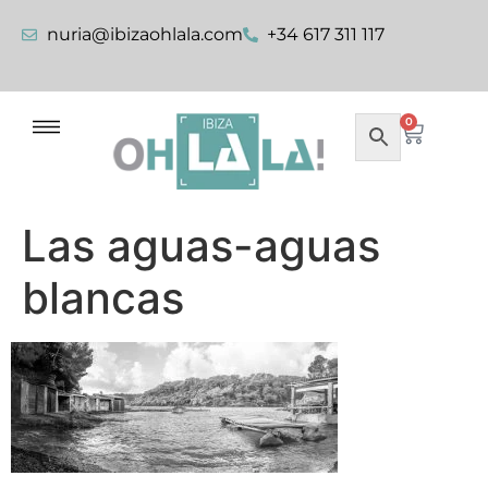
nuria@ibizaohlala.com
+34 617 311 117
0
Las aguas-aguas
blancas