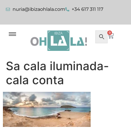
nuria@ibizaohlala.com
+34 617 311 117
0
Sa cala iluminada-
cala conta