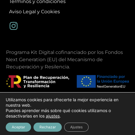
Términos y condiciones
Aviso Legal y Cookies
Programa Kit Digital cofinanciado por los Fondos
Next Generation (EU) del Mecanismo de
Recuperación y Resilencia.
Utilizamos cookies para ofrecerte la mejor experiencia en
nuestra web.
Copyright 2026 | Ibiza Ohlala
Puedes aprender más sobre qué cookies utilizamos o
Diseño web
Gecko Studio
desactivarlas en los
ajustes
.
Aceptar
Rechazar
Ajustes