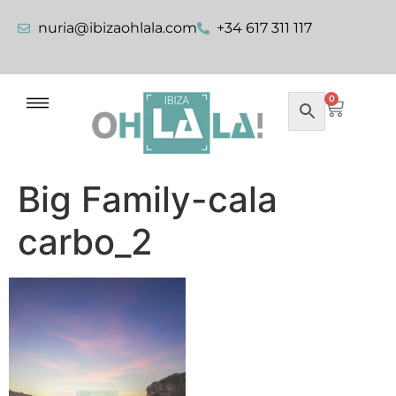
nuria@ibizaohlala.com
+34 617 311 117
0
Big Family-cala
carbo_2