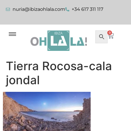
nuria@ibizaohlala.com
+34 617 311 117
0
Tierra Rocosa-cala
jondal