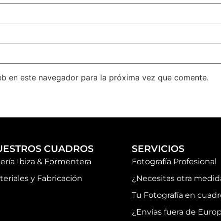
eb en este navegador para la próxima vez que comente.
UESTROS CUADROS
SERVICIOS
lería Ibiza & Formentera
Fotografía Profesional
teriales y Fabricación
¿Necesitas otra medid
Tu Fotografía en cuadr
¿Envías fuera de Euro