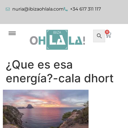
nuria@ibizaohlala.com
+34 617 311 117
0
¿Que es esa
energía?-cala dhort