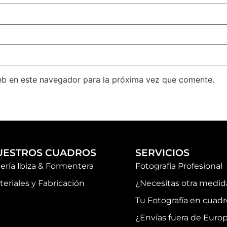
eb en este navegador para la próxima vez que comente.
UESTROS CUADROS
SERVICIOS
lería Ibiza & Formentera
Fotografía Profesional
teriales y Fabricación
¿Necesitas otra medid
Tu Fotografía en cuadr
¿Envías fuera de Euro