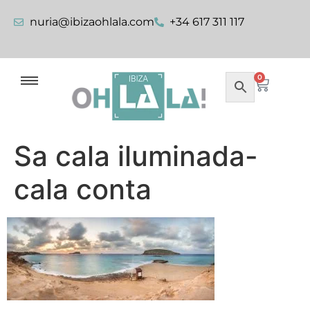
nuria@ibizaohlala.com
+34 617 311 117
0
Sa cala iluminada-
cala conta