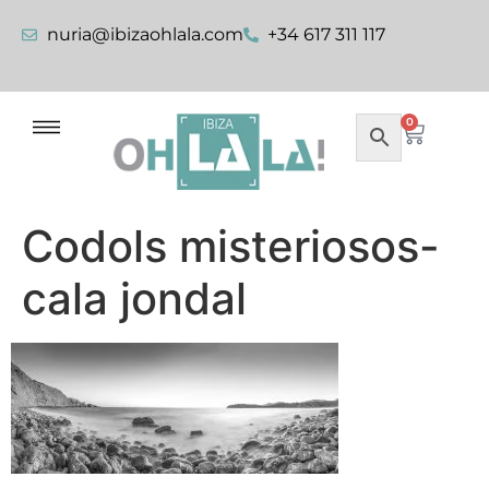
nuria@ibizaohlala.com
+34 617 311 117
0
Codols misteriosos-
cala jondal