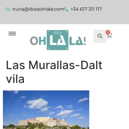
nuria@ibizaohlala.com
+34 617 311 117
0
Las Murallas-Dalt
vila