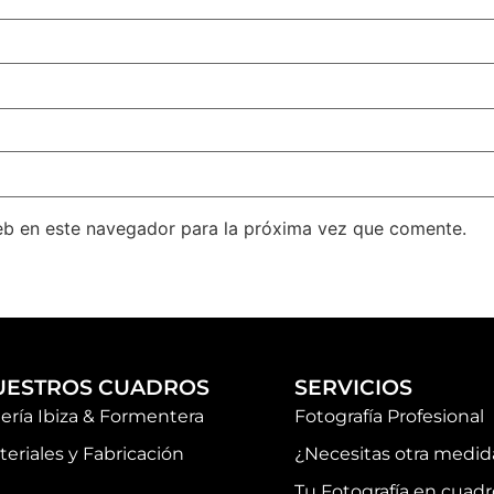
eb en este navegador para la próxima vez que comente.
UESTROS CUADROS
SERVICIOS
lería Ibiza & Formentera
Fotografía Profesional
teriales y Fabricación
¿Necesitas otra medid
Tu Fotografía en cuadr