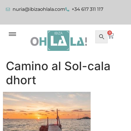
nuria@ibizaohlala.com
+34 617 311 117
0
Camino al Sol-cala
dhort