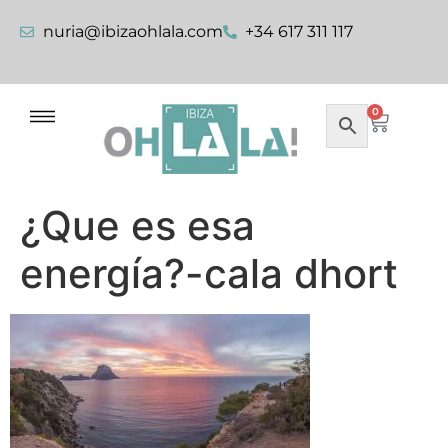
nuria@ibizaohlala.com
+34 617 311 117
0
¿Que es esa
energía?-cala dhort