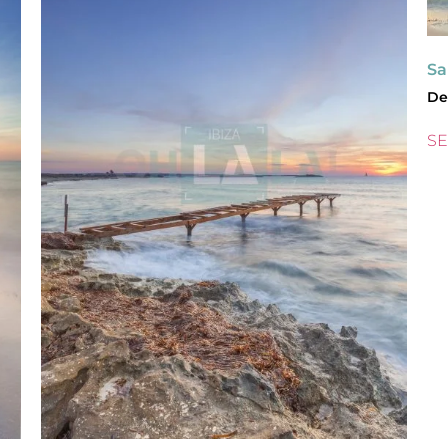
Sa
De
SE