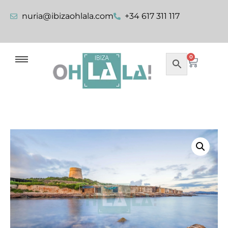
nuria@ibizaohlala.com
+34 617 311 117
0