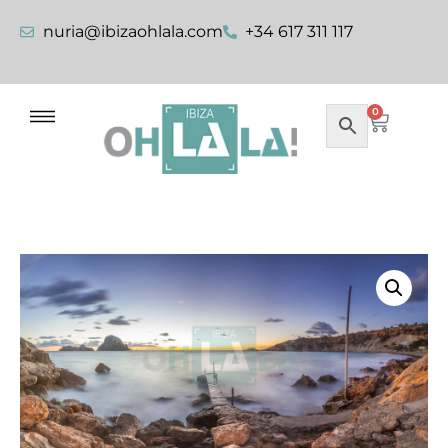
nuria@ibizaohlala.com
+34 617 311 117
0