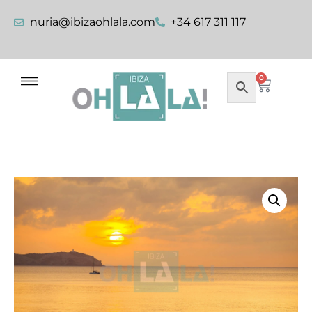
nuria@ibizaohlala.com
+34 617 311 117
0