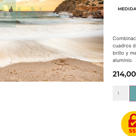
MEDID
Combinaci
cuadros d
brillo y m
aluminio.
214,0