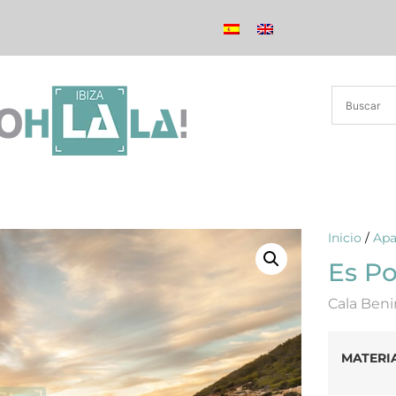
Inicio
/
Apa
Es Po
Cala Beni
MATERI