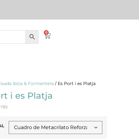
0
isada Ibiza & Formentera
/ Es Port i es Platja
rt i es Platja
rrás
AL