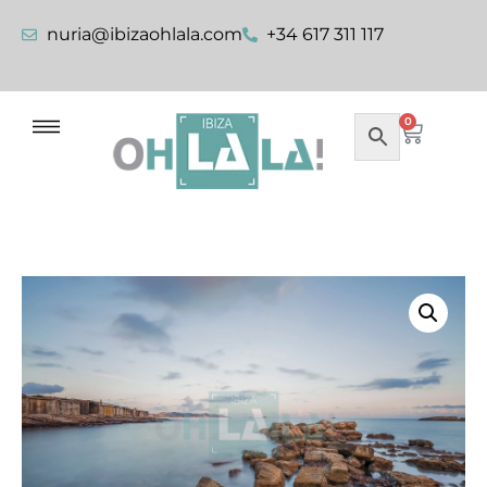
nuria@ibizaohlala.com
+34 617 311 117
0