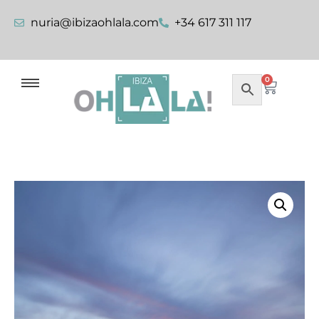
nuria@ibizaohlala.com
+34 617 311 117
0