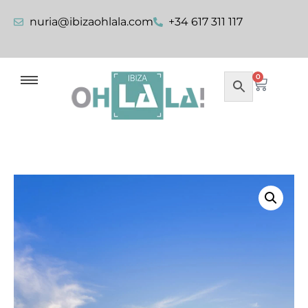
nuria@ibizaohlala.com
+34 617 311 117
0