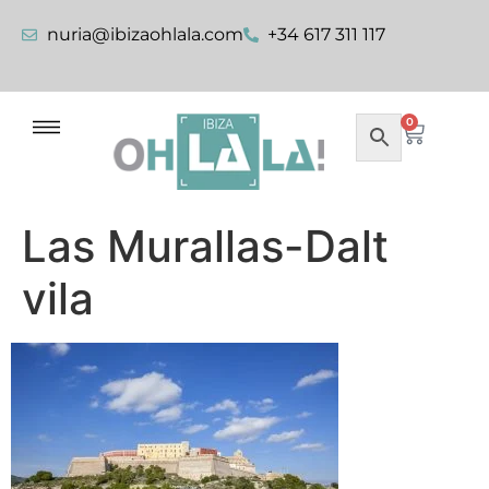
nuria@ibizaohlala.com
+34 617 311 117
0
Las Murallas-Dalt
vila