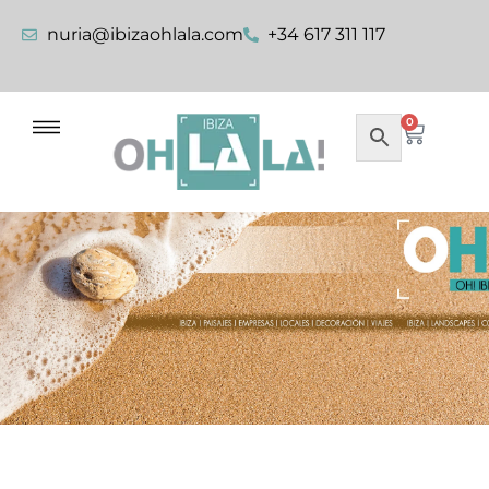
nuria@ibizaohlala.com
+34 617 311 117
0