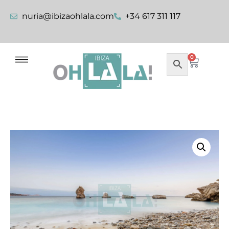
nuria@ibizaohlala.com
+34 617 311 117
0