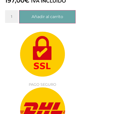
197,00
€
IVA INCLUIDO
Añadir al carrito
PAGO SEGURO