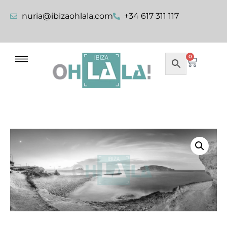
nuria@ibizaohlala.com
+34 617 311 117
0