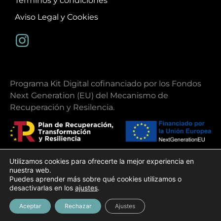
Términos y condiciones
Aviso Legal y Cookies
Programa Kit Digital cofinanciado por los Fondos
Next Generation (EU) del Mecanismo de
Recuperación y Resilencia.
Utilizamos cookies para ofrecerte la mejor experiencia en
nuestra web.
Copyright 2026 | Ibiza Ohlala
Puedes aprender más sobre qué cookies utilizamos o
Diseño web
Gecko Studio
desactivarlas en los
ajustes
.
Aceptar
Rechazar
Ajustes