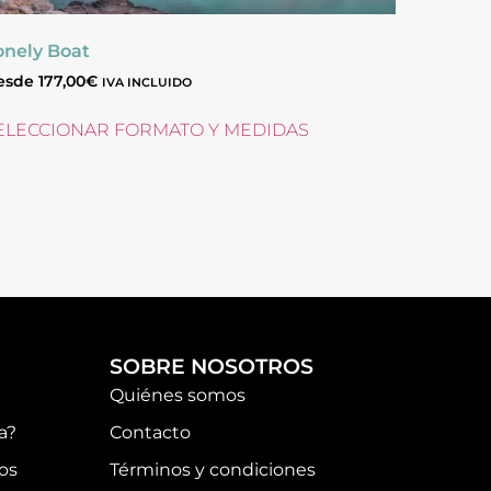
onely Boat
esde
177,00
€
IVA INCLUIDO
ELECCIONAR FORMATO Y MEDIDAS
SOBRE NOSOTROS
Quiénes somos
a?
Contacto
os
Términos y condiciones