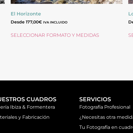
El Horizonte
L
Desde
177,00
€
D
IVA INCLUIDO
SELECCIONAR FORMATO Y MEDIDAS
S
UESTROS CUADROS
SERVICIOS
lería Ibiza & Formentera
Fotografía Profesional
teriales y Fabricación
¿Necesitas otra medid
Tu Fotografía en cuadr