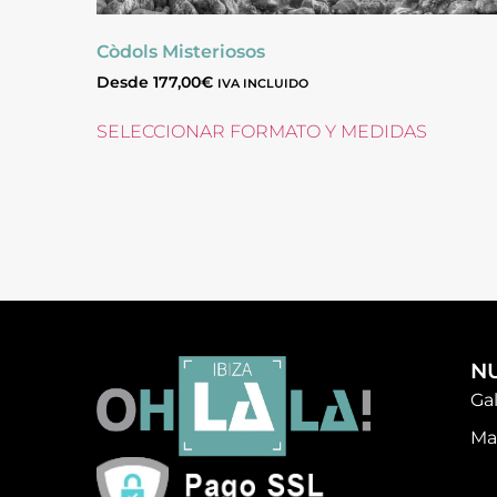
Còdols Misteriosos
Desde
177,00
€
IVA INCLUIDO
SELECCIONAR FORMATO Y MEDIDAS
N
Ga
Ma