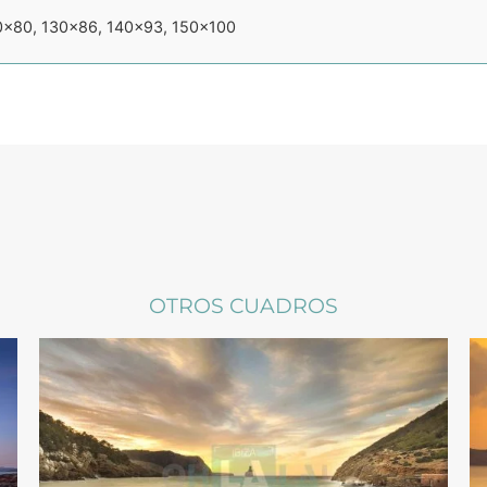
0×80, 130×86, 140×93, 150×100
OTROS CUADROS