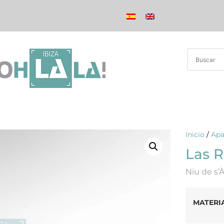
Inicio
/
Apa
Las R
Niu de s’
MATERI