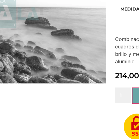
MEDID
Combinaci
cuadros d
brillo y m
aluminio.
214,0