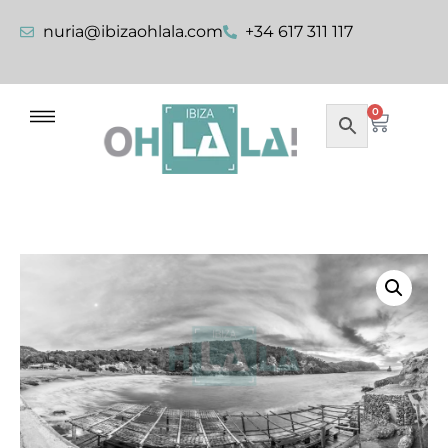
nuria@ibizaohlala.com
+34 617 311 117
0