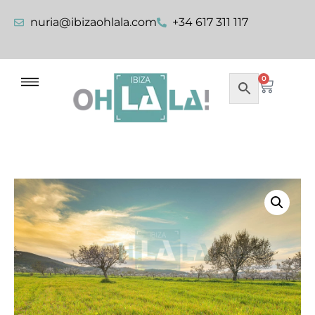
nuria@ibizaohlala.com
+34 617 311 117
0